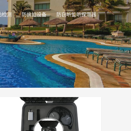
拍检测
防偷拍设备
防窃听监听探测器