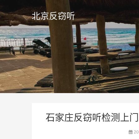
北京反窃听
石家庄反窃听检测上门
20