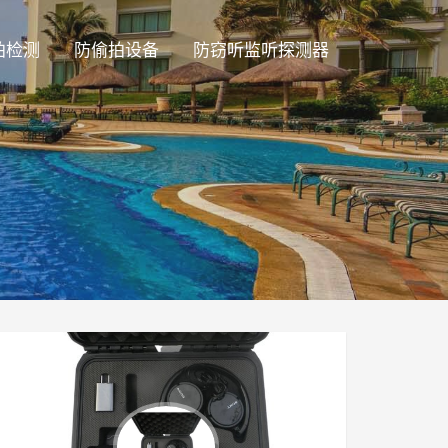
拍检测
防偷拍设备
防窃听监听探测器