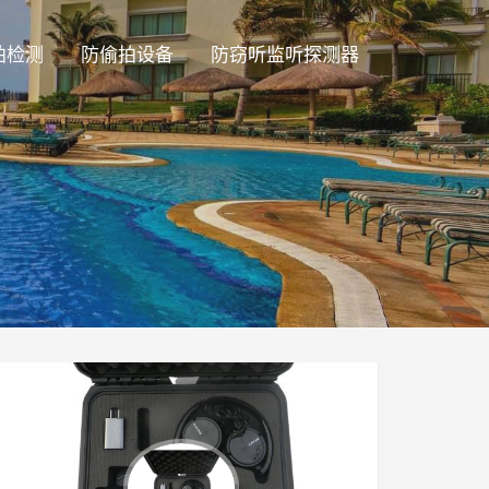
拍检测
防偷拍设备
防窃听监听探测器