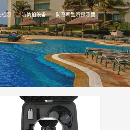
拍检测
防偷拍设备
防窃听监听探测器