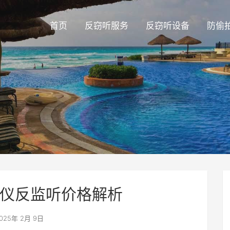
首页
反窃听服务
反窃听设备
防偷
仪反监听价格解析
025年 2月 9日