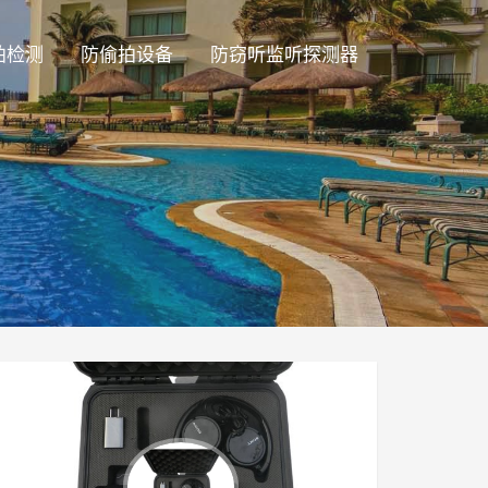
拍检测
防偷拍设备
防窃听监听探测器