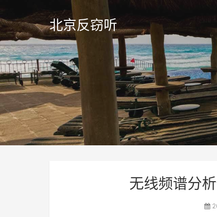
北京反窃听
无线频谱分析
2