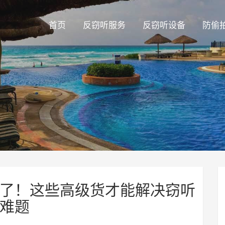
首页
反窃听服务
反窃听设备
防偷
了！这些高级货才能解决窃听
难题