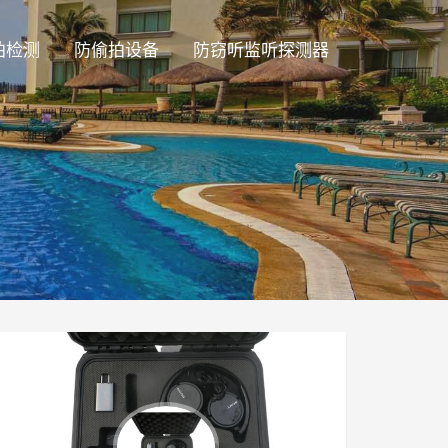
拍检测
防偷拍设备
防窃听监听探测器