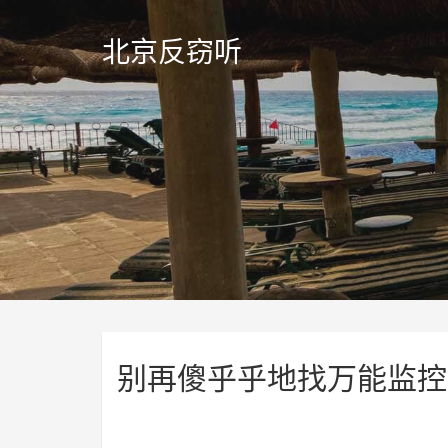
北京反窃听
别再傻乎乎地找万能监控