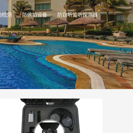
拍检测
防偷拍设备
防窃听监听探测器