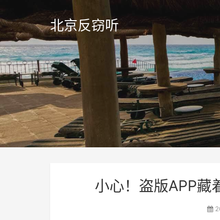
北京反窃听
小心！盗版APP
2