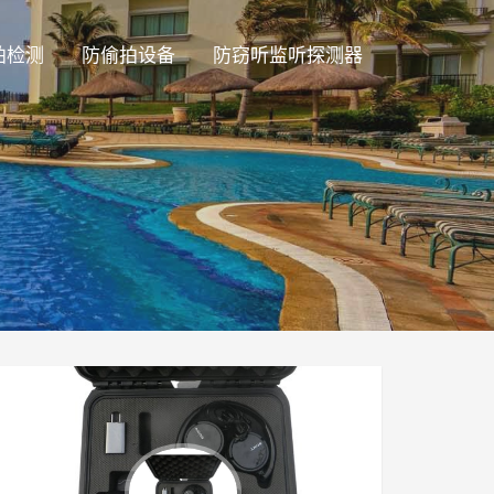
拍检测
防偷拍设备
防窃听监听探测器